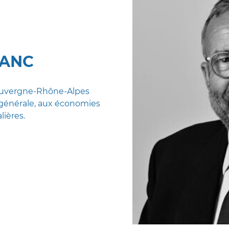
LANC
 Auvergne-Rhône-Alpes
n générale, aux économies
lières.