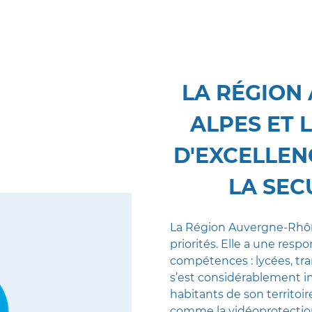
LA RÉGION
ALPES ET 
D'EXCELLE
LA SEC
La Région Auvergne-Rhône
priorités. Elle a une resp
compétences : lycées, tr
s’est considérablement 
habitants de son territoi
comme la vidéoprotection, 