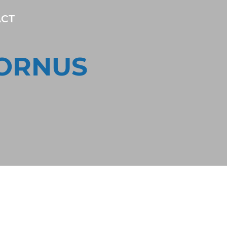
CT
HORNUS