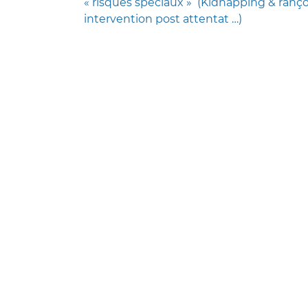
« risques spéciaux » (Kidnapping & rançon
intervention post attentat …)