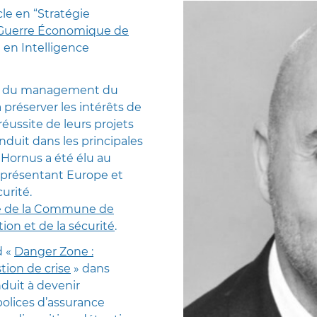
le en “Stratégie
 Guerre Économique de
t en Intelligence
 et du management du
à préserver les intérêts de
réussite de leurs projets
nduit dans les principales
 Hornus a été élu au
représentant Europe et
urité.
re de la Commune de
ion et de la sécurité
.
d «
Danger Zone :
tion de crise
» dans
onduit à devenir
polices d’assurance