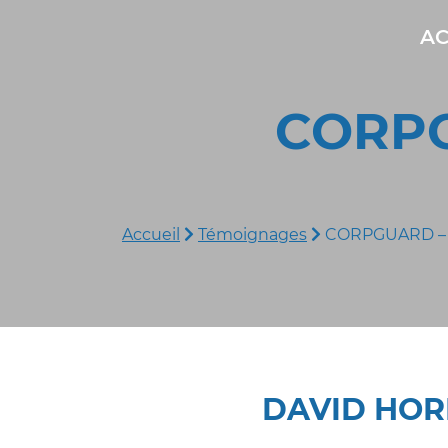
AC
CORPG
Accueil
Témoignages
CORPGUARD –
DAVID HO