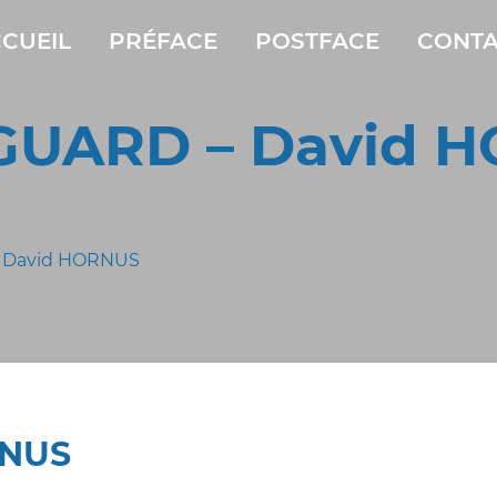
CUEIL
PRÉFACE
POSTFACE
CONTA
UARD – David 
 David HORNUS
RNUS